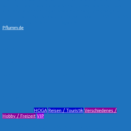
es in die finale Phase!
Canada Nickel gibt weitere Ergebnisse
aus Explorationsbohrungen sowie die bislang hochgradigsten
Abschnitte im Reid-Nickelsulfid-Projekt bekannt
EASYFITNESS
eröffnet neuen Standort in Hagenow
Pflumm.de
Produktionen an denen wir beteiligt
waren
Hubert Pflumm
Medienproduktion, Redaktion & Digitale
Reichweite – Hubert Pflumm
VIP-Meldungen
Freizeit Messe
HOGA
Reisen / Touristik
Verschiedenes /
Hobby / Freizeit
VIP
Three West African regions belong on every bucket