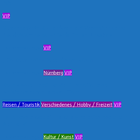
list:
VIP
Sprachbasierte KI-Hardware auf Wachstumskurs:
Plaud visiert halbe Milliarde Dollar Umsatz an
Expressmeldungen
VIP
„Die Rosenheim-Cops“ drehen wieder
Expressmeldungen
Nürnberg
VIP
Rock Meets Classic 2026: Ein emotionales
Meisterwerk der Farewell Tour
Reisen / Touristik
Verschiedenes / Hobby / Freizeit
VIP
Let’s have a look at the lonely Paradise Beach on 1
April 2026
Expressmeldungen
Kultur / Kunst
VIP