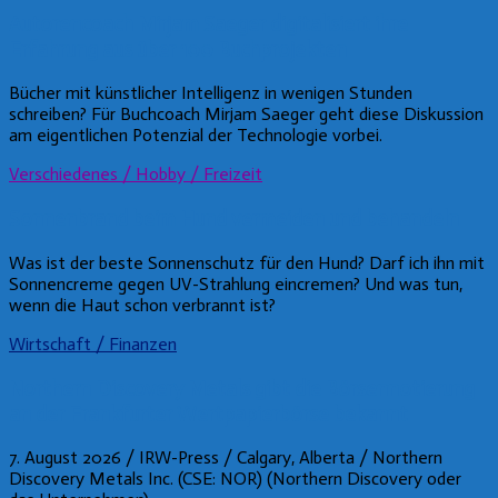
Autorencoach Mirjam Saeger digitalisiert ihre
Erfahrung aus über 100 Buchprojekten
Bücher mit künstlicher Intelligenz in wenigen Stunden
schreiben? Für Buchcoach Mirjam Saeger geht diese Diskussion
am eigentlichen Potenzial der Technologie vorbei.
Verschiedenes / Hobby / Freizeit
Sonnenbrand beim Hund vermeiden und behandeln
Was ist der beste Sonnenschutz für den Hund? Darf ich ihn mit
Sonnencreme gegen UV-Strahlung eincremen? Und was tun,
wenn die Haut schon verbrannt ist?
Wirtschaft / Finanzen
Northern Discovery Metals gibt die Börsennotierung
an der Frankfurter Wertpapierbörse bekannt
7. August 2026 / IRW-Press / Calgary, Alberta / Northern
Discovery Metals Inc. (CSE: NOR) (Northern Discovery oder