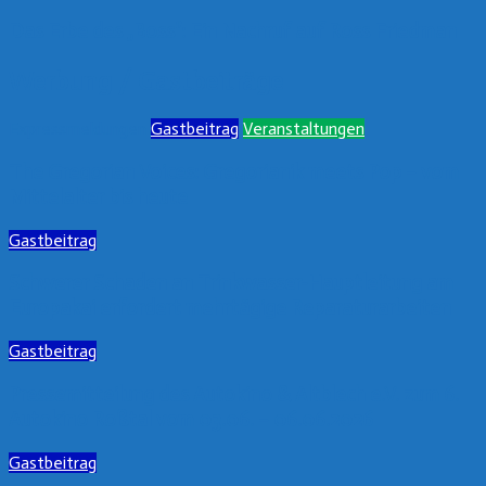
Das Erbe des „Boss“: Ein Nachruf auf Ross Friedman
Werbung / Gastbeiträge
Expressmeldungen
Gastbeitrag
Veranstaltungen
The Gregorian Voices: Gregorianik meets Pop – vom
Mittelalter bis heute
Gastbeitrag
Schwerer Schaden an Trinkwasser-Hauptleitung am
Europakai erfordert mehrtägige Reparaturarbeiten
Gastbeitrag
Pressemitteilung des Autokino & Altblech e.V. zum 6.
Autokino Roßtal vom 03.06. – 06.06.2026
Gastbeitrag