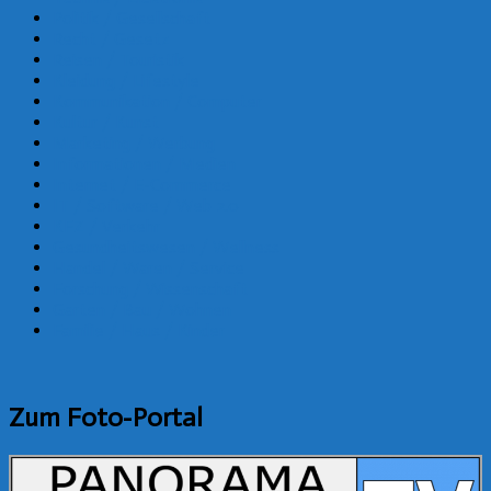
Politik / Gesellschaft
Recht / Gesetz
Reisen / Touristik
Kleidung / Lifestyle
Kommunikation / Computer
Kultur / Kunst
Marketing / Werbung
Informationen / Medien
Internet / E-Commerce
IT / Software / Web 2.0
KFZ / Verkehr
Gesundheitswesen / Wellness
Handel / Waren / Service
Forschung / Wissenschaft
Garten / Bau / Wohnen
Familie / Haus / Kinder
Zum Foto-Portal