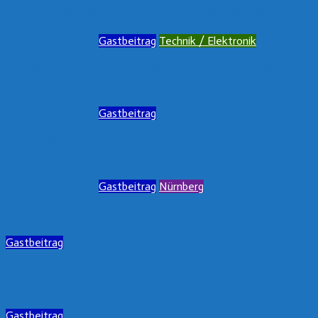
Auftakt zum Nürnberger Volksfest-Jubiläumsjahr 2026
Expressmeldungen
Gastbeitrag
Technik / Elektronik
Aufbau und Analyse eines autonomen LoRa-Mesh-
Knotens in Schwabach
Expressmeldungen
Gastbeitrag
Öffentliche Führungen im Fugger und Welser
Erlebnismuseum
Expressmeldungen
Gastbeitrag
Nürnberg
Jetzt geht’s los: Bierprobe und Aufbau-Szenarien
Gastbeitrag
Analog trifft Digital: Das Nürnberger Volksfest
kooperiert mit Boosty Power
Gastbeitrag