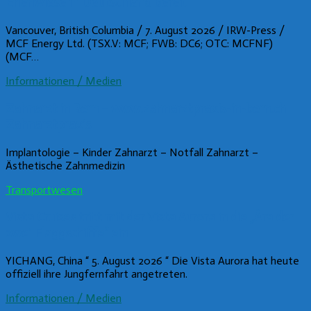
Erlenwiese in Deutschland bereit
Vancouver, British Columbia / 7. August 2026 / IRW-Press /
MCF Energy Ltd. (TSX.V: MCF; FWB: DC6; OTC: MCFNF)
(MCF…
Informationen / Medien
Zahnarzt in Bern – www.zahnarztpraxis-in-bern.ch
Zahnarztpraxis
Implantologie – Kinder Zahnarzt – Notfall Zahnarzt –
Ästhetische Zahnmedizin
Transportwesen
Vista Cruises tritt mit der Vista Aurora in die „Ära der
zwei Flaggschiffe“ ein
YICHANG, China “ 5. August 2026 “ Die Vista Aurora hat heute
offiziell ihre Jungfernfahrt angetreten.
Informationen / Medien