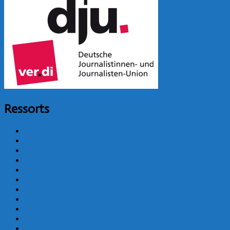
Ressorts
Top-Beiträge
Familie / Haus / Kinder
Wirtschaft / Finanzen
Gesundheitswesen / Wellness
Handel / Waren / Service
IT / Software / Web 2.0
Reisen / Touristik
Verschiedenes / Hobby / Freizeit
Garten / Bau / Wohnen
Wirtschaft / Finanzen
Technik / Elektronik