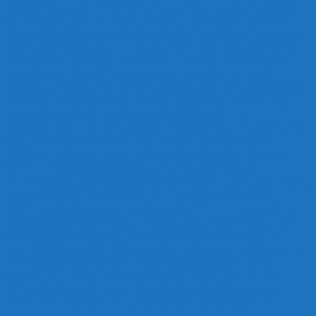
Saeger digitalisiert ihre Erfahrung aus über 100 Buchprojekten
Sonnenbrand beim Hund vermeiden und behandeln
Northern
Discovery Metals gibt die Börsennotierung an der Frankfurter
Wertpapierbörse bekannt
Die Rückkehr des Meisters: Kengo
Tomita kehrt als Executive Chef zu The Nautilus Maldives
zurück
Unternehmen mit gut geschulten Mitarbeitenden
wachsen erfolgreicher
Teilnahmerekord beim schnelleStelle.de
Firmenlauf Braunschweig
Heliostar präsentiert Finanz- und
Betriebsergebnis für das zweite Quartal 2026 mit
Goldproduktion und Barreserven in Rekordhöhe
The Payments
Group Holding erzielt deutliche Fortschritte bei ihren AI-
Projekten
Bergbau in der Tiefsee: Japan wagt den nächsten
Schritt
LifeStraw Go Glass 600ml bringt gefiltertes
Trinkwasser aus der Glasflasche
Honorarermittlung nach HOAI:
teamspace stellt kostenlosen Online-Rechner bereit
E-
Rechnung: Ab 2027 greift die Versandpflicht für Unternehmen
über 800.000 Euro Umsatz
ZBI: Grundbuch allein reicht nicht
Aus Garage wird Galerie: Nostalgic-Art präsentiert den N-
Frame®
Lokales Sichtbarkeitssystem erweitert Webseiten für
mehr Google-Sichtbarkeit
Expo Display Service erweitert
Auswahl an mobilen Messeständen für flexible Auftritte
Primus Valor Fonds ICD 14 R+: weiteres Portfolio von 344
Einheiten in Franken und Unterfranken
Latino-Power für
Frequentis
Crawford erreicht Bundesmeilenstein – jetzt geht