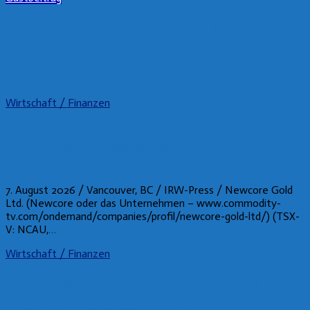
W:O:A 2026: Riesige Bandwelle und Infos zum 35.
Jubiläum
Live-Ticker:
Wirtschaft / Finanzen
Newcore Gold reicht technischen Bericht zur
Vormachbarkeitsstudie für das Goldprojekt Enchi in
Ghana ein
7. August 2026 / Vancouver, BC / IRW-Press / Newcore Gold
Ltd. (Newcore oder das Unternehmen – www.commodity-
tv.com/ondemand/companies/profil/newcore-gold-ltd/) (TSX-
V: NCAU,…
Wirtschaft / Finanzen
MCF Energy stellt Betriebsupdate zu Bohrung Kinsau-
1A, Lech Ost, zu Gasfeld Reudnitz und zu r Lizenz