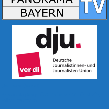
360° Touren (Auswahl)
Seecamping Berghof, Ossiachersee Süduferstraße,
Villach, Österreich