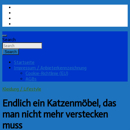
Skip
to
content
Search
Pflumm.de
Search
Startseite
Impressum / Anbieterkennzeichnung
Cookie-Richtlinie (EU)
AGBs
Kleidung / Lifestyle
Endlich ein Katzenmöbel, das
man nicht mehr verstecken
muss