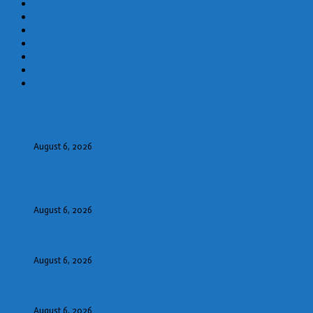
Umwelt / Ökologie / Energie
Veranstaltungen
Vereine / Institutionen
Verschiedenes / Hobby / Freizeit
Wirtschaft / Finanzen
360° Touren (Auswahl)
Werbung
Equinox Gold erhöht die Bardividende um 50 %; kündigt
vierteljährliche Bardividende von 0,0225 US-Dollar pro
Stammaktie an
August 6, 2026
Equinox Gold legt starke Ergebnisse für das zweite
Quartal vor Erhöht die Produktionsprognose für 2026
nach erfolgreichem Abschluss der Fusion mit Orla Mining
Quartalsdividende um 50 % erhöht
August 6, 2026
Discovery meldet positive Bohrergebnisse bei wichtigen
Wachstumsprojekten, Ressourcenschätzungen für Dome
und TVZ liegen im Zeitplan für Ende 2026
August 6, 2026
Equinox Gold und Orla Mining schließen
Unternehmenszusammenschluss ab, und schaffen damit
Nordamerikas neuen führenden Goldproduzenten
August 6, 2026