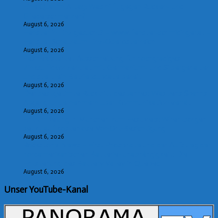
Eine Qual im Alltag: Was hilft gegen Rücken- und
Gliederschmerzen?
August 6, 2026
Fenster in Linz gesucht? – www.fenster-schmidinger.at –
Fenster Schauraum Linz-Oberösterreich
August 6, 2026
Pasinex startet Ausschreibung für hochgradiges
Zinksulfidkonzentrat mit Germanium- und Silbergehalten
und stellt ein Betriebsupdate bereit
August 6, 2026
Der bestgetimte Rücktritt des Jahres: Was Jens Spahns
Abgang Unternehmern über Kommunikation verrät
August 6, 2026
Entrümpelung in München zum Festpreis: Wirentsorgen
setzt auf kostenlose Vor-Ort-Besichtigung
August 6, 2026
Rockstone News – First Phosphate und der Aufstieg der
nordamerikanischen Batterie-Unabhängigkeit: Die
Entstehung des Battery Valley in Québec
August 6, 2026
Unser YouTube-Kanal