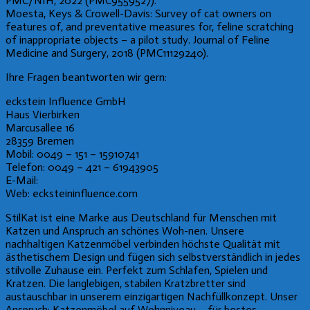
PMC/NIH, 2022 (PMC9559527).
Moesta, Keys & Crowell-Davis: Survey of cat owners on
features of, and preventative measures for, feline scratching
of inappropriate objects – a pilot study. Journal of Feline
Medicine and Surgery, 2018 (PMC11129240).
Ihre Fragen beantworten wir gern:
eckstein Influence GmbH
Haus Vierbirken
Marcusallee 16
28359 Bremen
Mobil: 0049 – 151 – 15910741
Telefon: 0049 – 421 – 61943905
E-Mail:
bc@ecksteinpr.de
Web: ecksteininfluence.com
StilKat ist eine Marke aus Deutschland für Menschen mit
Katzen und Anspruch an schönes Woh-nen. Unsere
nachhaltigen Katzenmöbel verbinden höchste Qualität mit
ästhetischem Design und fügen sich selbstverständlich in jedes
stilvolle Zuhause ein. Perfekt zum Schlafen, Spielen und
Kratzen. Die langlebigen, stabilen Kratzbretter sind
austauschbar in unserem einzigartigen Nachfüllkonzept. Unser
Anspruch: Katzenmöbel auf Wohnniveau – für bestes