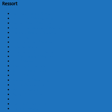
Ressort
Familie / Haus / Kinder
Forschung / Wissenschaft
Garten / Bau / Wohnen
Gesundheitswesen / Wellness
Handel / Waren / Service
Immobilien
Informationen / Medien
Ingenieurwesen
Internet / E-Commerce
IT / Software / Web 2.0
KFZ / Verkehr
Kleidung / Lifestyle
Kommunikation / Computer
Kultur / Kunst
Marketing / Werbung
Politik / Gesellschaft
Recht / Gesetz
Reisen / Touristik
Sport
Technik / Elektronik
Transportwesen